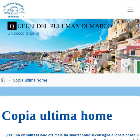
Salta
al
contenuto
Q
U
E
L
L
I
D
E
L
P
U
L
L
M
A
N
D
I
M
A
R
C
O
Un sacco di amici
Home
Copia ultima home
Copia ultima home
(Per una visualizzazione ottimale da smartphone si consiglia di posizionare il