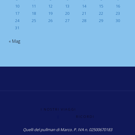
10
11
12
13
14
15
16
17
18
19
20
21
22
23
24
25
26
27
28
29
30
31
« Mag
I NOSTRI VIAGGI
|
RICORDI
Quelli del pullman di Marco. P. IVA n. 02500670183