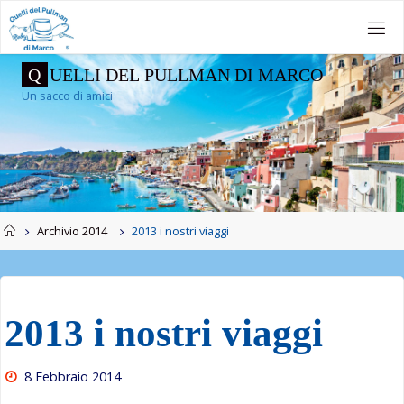
Salta
al
contenuto
Q
U
E
L
L
I
D
E
L
P
U
L
L
M
A
N
D
I
M
A
R
C
O
Un sacco di amici
Home
Archivio 2014
2013 i nostri viaggi
2013 i nostri viaggi
8 Febbraio 2014