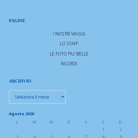
PAGINE
I NOSTRI VIAGGI
LO STAFF
LE FOTO PIU’ BELLE
RICORDI
ARCHIVIO
Archivio
Agosto 2026
L
M
M
G
V
S
D
1
2
3
4
5
6
7
8
9