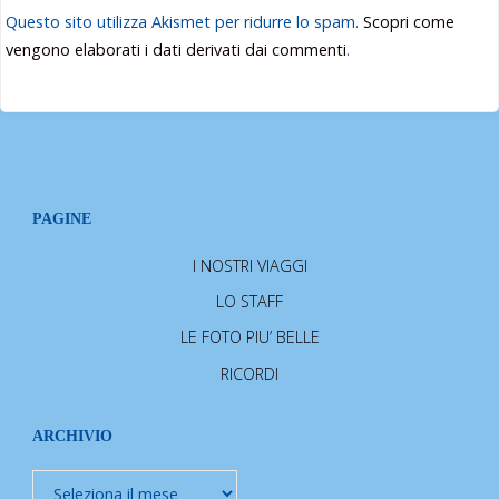
Questo sito utilizza Akismet per ridurre lo spam.
Scopri come
vengono elaborati i dati derivati dai commenti
.
PAGINE
I NOSTRI VIAGGI
LO STAFF
LE FOTO PIU’ BELLE
RICORDI
ARCHIVIO
Archivio