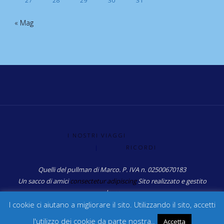
27
28
29
30
31
« Mag
I NOSTRI VIAGGI
|
RICORDI
Quelli del pullman di Marco. P. IVA n. 02500670183
Un sacco di amici
consectetur adipiscing
Sito realizzato e gestito
da: sg
I cookie ci aiutano a migliorare il sito. Utilizzando il sito, accetti
l'utilizzo dei cookie da parte nostra..
Accetta
Powered by
Fluida
&
WordPress.