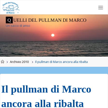
Salta
al
contenuto
Q
U
E
L
L
I
D
E
L
P
U
L
L
M
A
N
D
I
M
A
R
C
O
Un sacco di amici
Home
Archivio 2010
Il pullman di Marco ancora alla ribalta
Il pullman di Marco
ancora alla ribalta