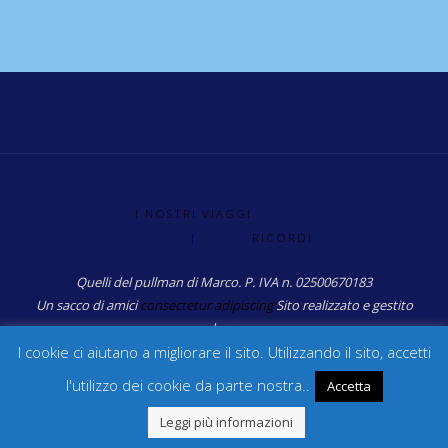
I NOSTRI VIAGGI
|
RICORDI
Quelli del pullman di Marco. P. IVA n. 02500670183
Un sacco di amici
consectetur adipiscing
Sito realizzato e gestito
da: sg
I cookie ci aiutano a migliorare il sito. Utilizzando il sito, accetti
l'utilizzo dei cookie da parte nostra..
Accetta
Powered by
Fluida
&
WordPress.
Leggi più informazioni