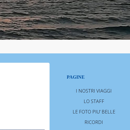
PAGINE
I NOSTRI VIAGGI
LO STAFF
LE FOTO PIU’ BELLE
RICORDI