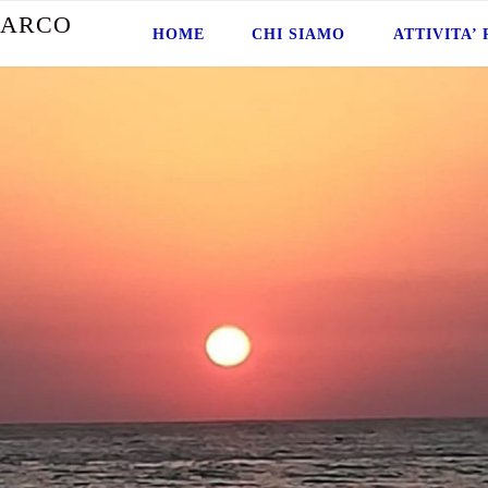
A
R
C
O
HOME
CHI SIAMO
ATTIVITA’