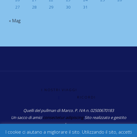
27
28
29
30
31
« Mag
I NOSTRI VIAGGI
|
RICORDI
Quelli del pullman di Marco. P. IVA n. 02500670183
Un sacco di amici
consectetur adipiscing
Sito realizzato e gestito
da: sg
I cookie ci aiutano a migliorare il sito. Utilizzando il sito, accetti