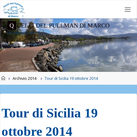
Salta
al
contenuto
Q
U
E
L
L
I
D
E
L
P
U
L
L
M
A
N
D
I
M
A
R
C
O
Un sacco di amici
Home
Archivio 2014
Tour di Sicilia 19 ottobre 2014
Tour di Sicilia 19
ottobre 2014