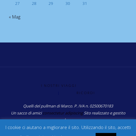
27
28
29
30
31
« Mag
I NOSTRI VIAGGI
|
RICORDI
Quelli del pullman di Marco. P. IVA n. 02500670183
Un sacco di amici
consectetur adipiscing
Sito realizzato e gestito
da: sg
I cookie ci aiutano a migliorare il sito. Utilizzando il sito, accetti