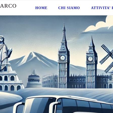
A
R
C
O
HOME
CHI SIAMO
ATTIVITA’